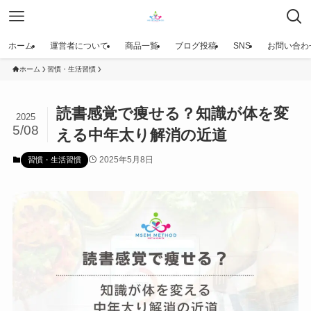
ホーム
運営者について
商品一覧
ブログ投稿
SNS
お問い合わ
ホーム
習慣・生活習慣
読書感覚で痩せる？知識が体を変
2025
5/08
える中年太り解消の近道
2025年5月8日
習慣・生活習慣